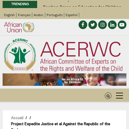
TRENDING
Position Paper on Education for Children
with Disabilities in Africa
English
Français
Arabic
Português
Español
48th Ordinary Session
Call for Side Events during the 48th
Ordinary Session of the ACERWC
Advocacy Factsheet : Climate Change, El
Niño, & Africa’s Children’s Rights to Food &
Water
Fil
Accueil
/
/
Project Expedite Justice et al Against the Republic of the