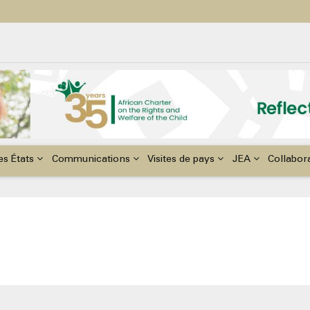
ildren with Disabilities in Africa
48th Ordinary Session of the ACERWC
nge, El Niño, & Africa’s Children’s Rights to Food & Water
es États
Communications
Visites de pays
JEA
Collabor