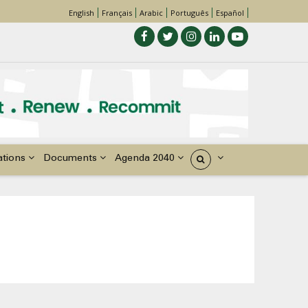
English
Français
Arabic
Português
Español
ations
Documents
Agenda 2040
États