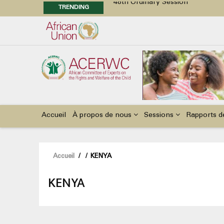
48th Ordinary Session
TRENDING
48th Ordinary Session
Position Paper on Education for Ch
Call for Side Events during the 
Advocacy Factsheet : Climate Cha
Main
navigation
Accueil
À propos de nous
Sessions
Rapports d
Fil
Accueil
/
/
KENYA
d'Ariane
KENYA