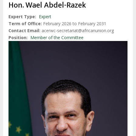
d'Ariane
Hon. Wael Abdel-Razek
Expert Type
Expert
Term of Office
February 2026 to February 2031
Contact Email
acerwc-secretariat@africanunion.org
Position
Member of the Committee