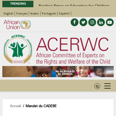
TRENDING
Position Paper on Education for Children
with Disabilities in Africa
English
Français
Arabic
Português
Español
48th Ordinary Session
Call for Side Events during the 48th
Ordinary Session of the ACERWC
Advocacy Factsheet : Climate Change, El
Niño, & Africa’s Children’s Rights to Food &
Water
48th Ordinary Session
Fil
Accueil
/
Mandat du CADEBE