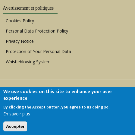
Avertissement et politiques
Cookies Policy
Personal Data Protection Policy
Privacy Notice
Protection of Your Personal Data
Whistleblowing System
We use cookies on this site to enhance your user
experience
By clicking the Accept button, you agree to us doing so.
Copyright © 1999 - 2026 |
ACERWC - African
En savoir plus
Committee of Experts on the Rights and Welfare
of the Child
| All Rights Reserved.
Accepter