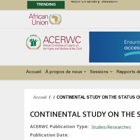
TRENDING
Position Paper on Education for Ch
48th Ordinary Session
Call for Side Events during the 
Advocacy Factsheet : Climate Cha
48th Ordinary Session
Main
navigation
Accueil
À propos de nous
Sessions
Rapports d
Fil
Accueil
/
/
CONTINENTAL STUDY ON THE STATUS OF C
d'Ariane
CONTINENTAL STUDY ON THE ST
ACERWC Publication Type
Studies/Researches
Publication Date