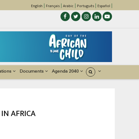
English
Français
Arabic
Português
Español
ations
Documents
Agenda 2040
États
IN AFRICA