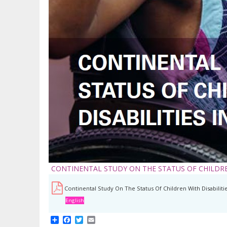
CONTINENTAL STUDY ON THE STATUS OF CHILDREN
Continental Study On The Status Of Children With Disabilitie
English
Share
Facebook
Twitter
Email