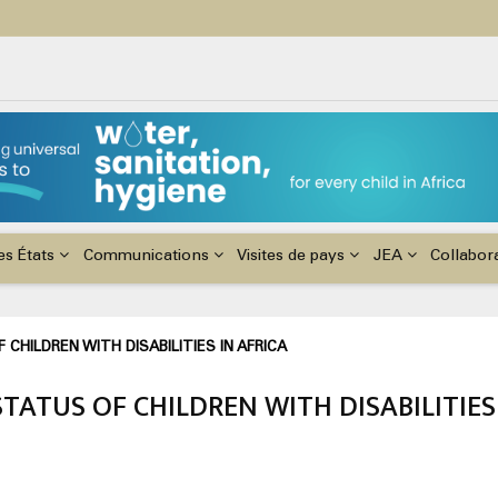
ildren with Disabilities in Africa
48th Ordinary Session of the ACERWC
nge, El Niño, & Africa’s Children’s Rights to Food & Water
es États
Communications
Visites de pays
JEA
Collabor
HILDREN WITH DISABILITIES IN AFRICA
ATUS OF CHILDREN WITH DISABILITIES 